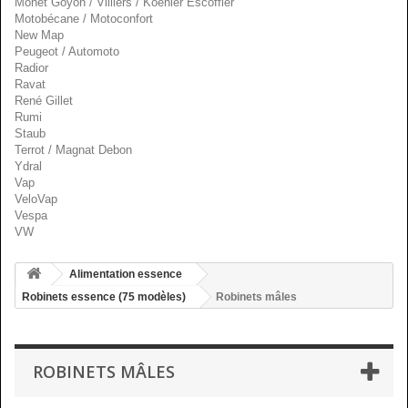
Monet Goyon / Villiers / Koehler Escoffier
Motobécane / Motoconfort
New Map
Peugeot / Automoto
Radior
Ravat
René Gillet
Rumi
Staub
Terrot / Magnat Debon
Ydral
Vap
VeloVap
Vespa
VW
Alimentation essence
Robinets essence (75 modèles)
Robinets mâles
ROBINETS MÂLES