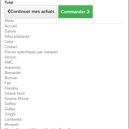
Total
Continuer mes achats
Commander
Menu
Accueil
Salons
Infos pratiques
Liens
Contact
Pieces spécifiques par marques
Alcyon
AMC
Automoto
Bernardet
Burman
Felt
Flandria
Gitane Testi
Gnome Rhone
Griffon
Guiller
Jonghi
Lambretta
Minarelli