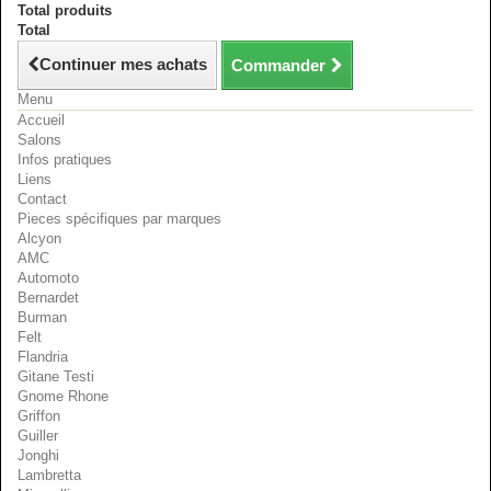
Total produits
Total
Continuer mes achats
Commander
Menu
Accueil
Salons
Infos pratiques
Liens
Contact
Pieces spécifiques par marques
Alcyon
AMC
Automoto
Bernardet
Burman
Felt
Flandria
Gitane Testi
Gnome Rhone
Griffon
Guiller
Jonghi
Lambretta