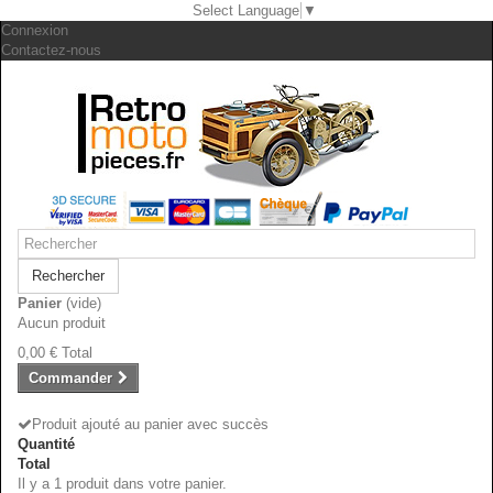
Select Language
▼
Connexion
Contactez-nous
Rechercher
Panier
(vide)
Aucun produit
0,00 €
Total
Commander
Produit ajouté au panier avec succès
Quantité
Total
Il y a 1 produit dans votre panier.