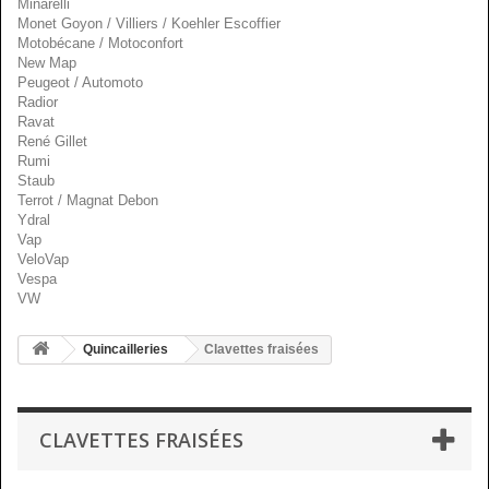
Minarelli
Monet Goyon / Villiers / Koehler Escoffier
Motobécane / Motoconfort
New Map
Peugeot / Automoto
Radior
Ravat
René Gillet
Rumi
Staub
Terrot / Magnat Debon
Ydral
Vap
VeloVap
Vespa
VW
Quincailleries
Clavettes fraisées
CLAVETTES FRAISÉES