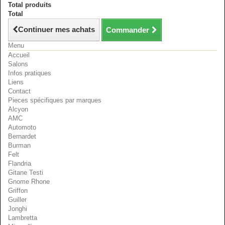
Total produits
Total
Continuer mes achats
Commander
Menu
Accueil
Salons
Infos pratiques
Liens
Contact
Pieces spécifiques par marques
Alcyon
AMC
Automoto
Bernardet
Burman
Felt
Flandria
Gitane Testi
Gnome Rhone
Griffon
Guiller
Jonghi
Lambretta