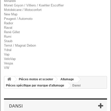
Minarelli
Monet Goyon / Villiers / Koehler Escoffier
Motobécane / Motoconfort
New Map
Peugeot / Automoto
Radior
Ravat
René Gillet
Rumi
Staub
Terrot / Magnat Debon
Ydral
Vap
VeloVap
Vespa
VW
Pièces motos et scooter
Allumage
Pièces spécifique par marque d'allumage
Dansi
DANSI