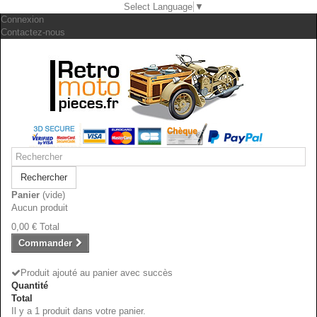
Select Language
▼
Connexion
Contactez-nous
Rechercher
Panier
(vide)
Aucun produit
0,00 €
Total
Commander
Produit ajouté au panier avec succès
Quantité
Total
Il y a 1 produit dans votre panier.