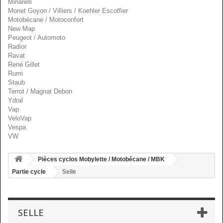
Minarelli
Monet Goyon / Villiers / Koehler Escoffier
Motobécane / Motoconfort
New Map
Peugeot / Automoto
Radior
Ravat
René Gillet
Rumi
Staub
Terrot / Magnat Debon
Ydral
Vap
VeloVap
Vespa
VW
Pièces cyclos Mobylette / Motobécane / MBK
Partie cycle
Selle
SELLE