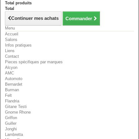
Total produits
Total
Continuer mes achats
Commander
Menu
Accueil
Salons
Infos pratiques
Liens
Contact
Pieces spécifiques par marques
Alcyon
AMC
Automoto
Bernardet
Burman
Felt
Flandria
Gitane Testi
Gnome Rhone
Griffon
Guiller
Jonghi
Lambretta