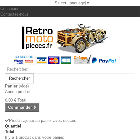
Select Language
▼
Connexion
Contactez-nous
Rechercher
Panier
(vide)
Aucun produit
0,00 €
Total
Commander
Produit ajouté au panier avec succès
Quantité
Total
Il y a 1 produit dans votre panier.